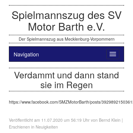
Spielmannszug des SV
Motor Barth e.V.
Der Spielmannszug aus Mecklenburg-Vorpommern
Navigation
Toggle
navigation
Verdammt und dann stand
sie im Regen
https://www.facebook.com/SMZMotorBarth/posts/392989215036
Veröffentlicht am 11.07.2020 um 56:19 Uhr von
Bernd Klein
|
Erschienen in
Neuigkeiten